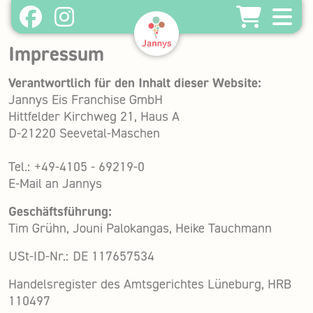
Impressum
Home
Verantwortlich für den Inhalt dieser Website:
About
Jannys Eis Franchise GmbH
Unsere Produkte
Hittfelder Kirchweg 21, Haus A
D-21220 Seevetal-Maschen
Shopfinder
Gutscheine - Online Store
Tel.: +49-4105 - 69219-0
E-Mail an Jannys
Franchisepartner werden
Geschäftsführung:
Bei Jannys arbeiten
Tim Grühn, Jouni Palokangas, Heike Tauchmann
USt-ID-Nr.: DE 117657534
Handelsregister des Amtsgerichtes Lüneburg, HRB
110497