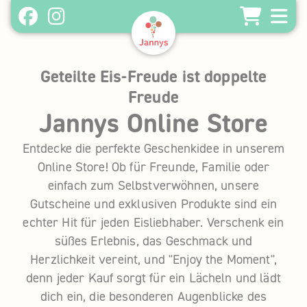
Home
Geteilte Eis-Freude ist doppelte
About
Freude
Unsere Produkte
Jannys
Online
Store
Shopfinder
Entdecke die perfekte Geschenkidee in unserem
Online Store! Ob für Freunde, Familie oder
Gutscheine - Online Store
einfach zum Selbstverwöhnen, unsere
Franchisepartner werden
Gutscheine und exklusiven Produkte sind ein
Bei Jannys arbeiten
echter Hit für jeden Eisliebhaber. Verschenk ein
süßes Erlebnis, das Geschmack und
Herzlichkeit vereint, und "Enjoy the Moment",
denn jeder Kauf sorgt für ein Lächeln und lädt
dich ein, die besonderen Augenblicke des