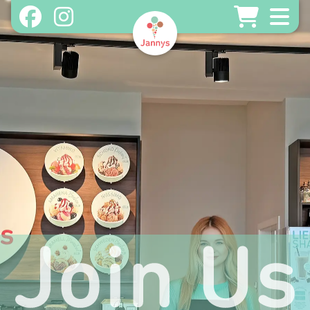
Home
About
Unsere Produkte
Shopfinder
Gutscheine - Online Store
Franchisepartner werden
Bei Jannys arbeiten