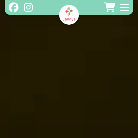
Home
About
Unsere Produkte
Shopfinder
Gutscheine - Online Store
Franchisepartner werden
Bei Jannys arbeiten