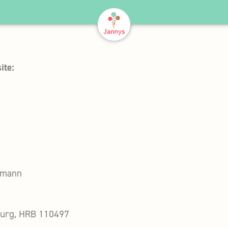
ite:
chmann
burg, HRB 110497