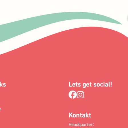
ks
Lets get social!
e
Kontakt
Headquarter: