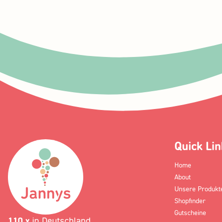
Quick Lin
Home
About
Unsere Produkt
Shopfinder
Gutscheine
110 x
in Deutschland