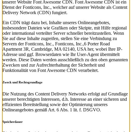
unserer Website Font Awesome CDN. Font Awesome CDN ist ein
Dienst der Fonticons, Inc., welcher auf unserer Website als Content
Delivery Network (CDN) fungiert.
Ein CDN trägt dazu bei, Inhalte unseres Onlineangebotes,
insbesondere Dateien wie Grafiken oder Skripte, mit Hilfe regional
oder international verteilter Server schneller bereitzustellen. Wenn
Sie auf diese Inhalte zugreifen, stellen Sie eine Verbindung zu
Servern der Fonticons, Inc., Fonticons, Inc.,6 Porter Road
Apartment 3R, Cambridge, MA 02140, USA her, wobei Ihre IP-
Adresse und ggf. Browserdaten wie Ihr User-Agent übermittelt
werden. Diese Daten werden ausschließlich zu den oben genannten
Zwecken und zur Aufrechterhaltung der Sicherheit und
Funktionalität von Font Awesome CDN verarbeitet.
Zweck und Rechtsgrundlage
Die Nutzung des Content Delivery Networks erfolgt auf Grundlage
unserer berechtigten Interessen, d.h. Interesse an einer sicheren und
effizienten Bereitstellung sowie der Optimierung unseres
Onlineangebotes gemäß Art. 6 Abs. 1 lit. f. DSGVO.
Speicherdauer