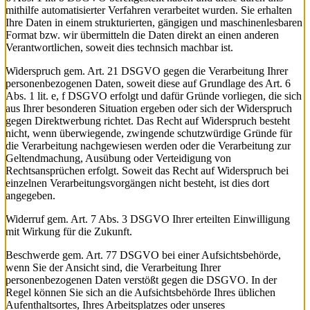
mithilfe automatisierter Verfahren verarbeitet wurden. Sie erhalten
Ihre Daten in einem strukturierten, gängigen und maschinenlesbaren
Format bzw. wir übermitteln die Daten direkt an einen anderen
Verantwortlichen, soweit dies technsich machbar ist.
Widerspruch
gem. Art. 21 DSGVO gegen die Verarbeitung Ihrer
personenbezogenen Daten, soweit diese auf Grundlage des Art. 6
Abs. 1 lit. e, f DSGVO erfolgt und dafür Gründe vorliegen, die sich
aus Ihrer besonderen Situation ergeben oder sich der Widerspruch
gegen Direktwerbung richtet. Das Recht auf Widerspruch besteht
nicht, wenn überwiegende, zwingende schutzwürdige Gründe für
die Verarbeitung nachgewiesen werden oder die Verarbeitung zur
Geltendmachung, Ausübung oder Verteidigung von
Rechtsansprüchen erfolgt. Soweit das Recht auf Widerspruch bei
einzelnen Verarbeitungsvorgängen nicht besteht, ist dies dort
angegeben.
Widerruf
gem. Art. 7 Abs. 3 DSGVO Ihrer erteilten Einwilligung
mit Wirkung für die Zukunft.
Beschwerde
gem. Art. 77 DSGVO bei einer Aufsichtsbehörde,
wenn Sie der Ansicht sind, die Verarbeitung Ihrer
personenbezogenen Daten verstößt gegen die DSGVO. In der
Regel können Sie sich an die Aufsichtsbehörde Ihres üblichen
Aufenthaltsortes, Ihres Arbeitsplatzes oder unseres