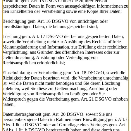
Auskunft
gem. Art. 15 DSGVO über die zu Ihrer Person
gespeicherten Daten in Form von aussagekräftigen Informationen zu
den Einzelheiten der Verarbeitung sowie eine Kopie Ihrer Daten;
Berichtigung
gem. Art. 16 DSGVO von unrichtigen oder
unvollständigen Daten, die bei uns gespeichert sind;
Löschung
gem. Art. 17 DSGVO der bei uns gespeicherten Daten,
soweit die Verarbeitung nicht zur Ausübung des Rechts auf freie
Meinungsäußerung und Information, zur Erfüllung einer rechtlichen
Verpflichtung, aus Gründen des öffentlichen Interesses oder zur
Geltendmachung, Ausübung oder Verteidigung von
Rechtsansprüchen erforderlich ist;
Einschränkung
der Verarbeitung gem. Art. 18 DSGVO, soweit die
Richtigkeit der Daten bestritten wird, die Verarbeitung unrechtmäßig
ist, wir die Daten nicht mehr benötigen und Sie deren Löschung
ablehnen, weil Sie diese zur Geltendmachung, Ausübung oder
Verteidigung von Rechtsansprüchen benötigen oder Sie
Widerspruch gegen die Verarbeitung gem. Art. 21 DSGVO erhoben
haben.
Datenübertragbarkeit
gem. Art. 20 DSGVO, soweit Sie uns
personenbezogene Daten im Rahmen einer Einwilligung gem. Art. 6
Abs. 1 lit. a DSGVO oder auf Grundlage eines Vertrages gem. Art.
6 Abs. 1 lit. b DSGVO bereitgestellt haben und diese durch uns