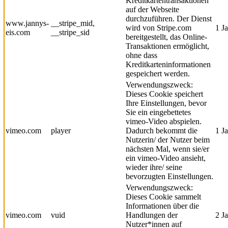
Kreditkartentransaktionen
auf der Webseite
durchzuführen. Der Dienst
www.jannys-
__stripe_mid,
wird von Stripe.com
1 J
eis.com
__stripe_sid
bereitgestellt, das Online-
Transaktionen ermöglicht,
ohne dass
Kreditkarteninformationen
gespeichert werden.
Verwendungszweck:
Dieses Cookie speichert
Ihre Einstellungen, bevor
Sie ein eingebettetes
vimeo-Video abspielen.
vimeo.com
player
Dadurch bekommt die
1 J
Nutzerin/ der Nutzer beim
nächsten Mal, wenn sie/er
ein vimeo-Video ansieht,
wieder ihre/ seine
bevorzugten Einstellungen.
Verwendungszweck:
Dieses Cookie sammelt
Informationen über die
vimeo.com
vuid
Handlungen der
2 J
Nutzer*innen auf