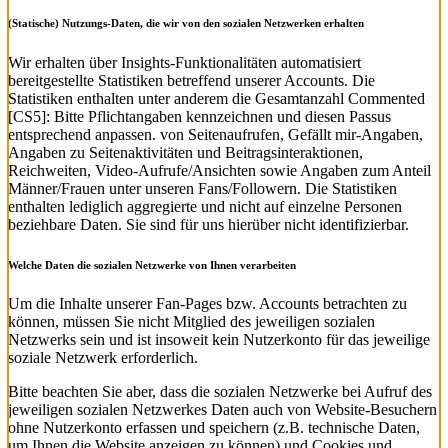
(Statische) Nutzungs-Daten, die wir von den sozialen Netzwerken erhalten
Wir erhalten über Insights-Funktionalitäten automatisiert
bereitgestellte Statistiken betreffend unserer Accounts. Die
Statistiken enthalten unter anderem die Gesamtanzahl Commented
[CS5]: Bitte Pflichtangaben kennzeichnen und diesen Passus
entsprechend anpassen. von Seitenaufrufen, Gefällt mir-Angaben,
Angaben zu Seitenaktivitäten und Beitragsinteraktionen,
Reichweiten, Video-Aufrufe/Ansichten sowie Angaben zum Anteil
Männer/Frauen unter unseren Fans/Followern. Die Statistiken
enthalten lediglich aggregierte und nicht auf einzelne Personen
beziehbare Daten. Sie sind für uns hierüber nicht identifizierbar.
Welche Daten die sozialen Netzwerke von Ihnen verarbeiten
Um die Inhalte unserer Fan-Pages bzw. Accounts betrachten zu
können, müssen Sie nicht Mitglied des jeweiligen sozialen
Netzwerks sein und ist insoweit kein Nutzerkonto für das jeweilige
soziale Netzwerk erforderlich.
Bitte beachten Sie aber, dass die sozialen Netzwerke bei Aufruf des
jeweiligen sozialen Netzwerkes Daten auch von Website-Besuchern
ohne Nutzerkonto erfassen und speichern (z.B. technische Daten,
um Ihnen die Website anzeigen zu können) und Cookies und