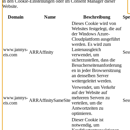
in den Cookie-Einstellungen oder im Consent Manager dieser
Website.
Domain
Name
Beschreibung
Spe
Dieses Cookie wird von
Websites festgelegt, die auf
der Windows Azure-
Cloudplattform ausgeführt
werden. Es wird zum
www.jannys-
Lastenausgleich
ARRAffinity
Ses
eis.com
verwendet, um
sicherzustellen, dass die
Besucherseitenanforderung
en in jeder Browsersitzung
an denselben Server
weitergeleitet werden.
Verwendet, um Verkehr
auf der Website auf
www.jannys-
mehreren Servern zu
ARRAffinitySameSite
Ses
eis.com
verteilen, um die
Antwortzeiten zu
optimieren.
Dieser Cookie ist
notwendig, um