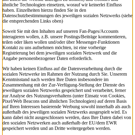
ähnliche Technologien einsetzen, worauf wir keinerlei Einfluss
haben. Einzelheiten hierzu finden Sie in den
Datenschutzbestimmungen des jeweiligen sozialen Netzwerks (siehe
die entsprechenden Links oben)
Soweit Sie mit den Inhalten auf unseren Fan-Pages/Accounts
interagieren wollen, z.B. unsere Postings/Beiträge kommentieren,
teilen oder liken wollen und/oder über Messenger-Funktionen
Kontakt zu uns aufnehmen möchten, ist eine vorherige
Registrierung bei dem jeweiligen sozialen Netzwerk und die
Angabe personenbezogener Daten erforderlich.
Wir haben keinen Einfluss auf die Datenverarbeitung durch die
sozialen Netzwerke im Rahmen der Nutzung durch Sie. Unserem
Kenntnisstand nach werden Ihre Daten insbesondere im
Zusammenhang mit der Zur-Verfügung-Stellung der Dienste des
jeweiligen sozialen Netzwerks gespeichert und verarbeitet, ferner
zur Analyse des Nutzungsverhaltens (unter Einsatz von Cookies,
Pixel/Web Beacons und ähnlichen Technologien) auf deren Basis
auf Ihren Interessen basierende Werbung sowohl innerhalb als auch
außerhalb des jeweiligen sozialen Netzwerks ausgespielt wird. Es
kann dabei nicht ausgeschlossen werden, dass Ihre Daten dabei von
den sozialen Netzwerken auch außerhalb der EU/dem EWR
gespeichert werden und an Dritte weitergegeben werden.