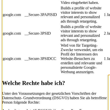
Video eingebettet haben.
Builds a profile of website
visitor interests to show
google.com
__Secure-3PAPISID
1 J
relevant and personalized
ads through retargeting.
Builds a profile of website
visitor interests to show
google.com
__Secure-3PSID
2 J
relevant and personalized
ads through retargeting.
Wird von für Targeting-
Zwecke verwendet, um ein
Profil der Interessen des
google.com
__Secure-3PSIDCC
Website-Besuchers zu
1 J
erstellen und relevante und
personalisierte Google-
Werbung anzuzeigen.
Welche Rechte habe ich?
Unter den Voraussetzungen der gesetzlichen Vorschriften der
Datenschutz- Grundverordnung (DSGVO) haben Sie als betroffene
Person folgende Rechte: