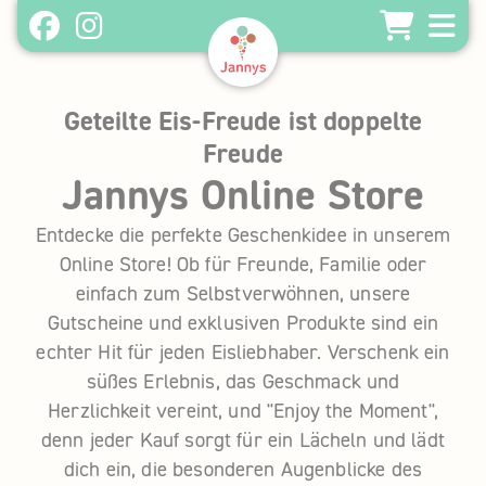
Home
Geteilte Eis-Freude ist doppelte
About
Freude
Unsere Produkte
Jannys
Online
Store
Shopfinder
Entdecke die perfekte Geschenkidee in unserem
Online Store! Ob für Freunde, Familie oder
Gutscheine - Online Store
einfach zum Selbstverwöhnen, unsere
Franchisepartner werden
Gutscheine und exklusiven Produkte sind ein
Bei Jannys arbeiten
echter Hit für jeden Eisliebhaber. Verschenk ein
süßes Erlebnis, das Geschmack und
Herzlichkeit vereint, und "Enjoy the Moment",
denn jeder Kauf sorgt für ein Lächeln und lädt
dich ein, die besonderen Augenblicke des